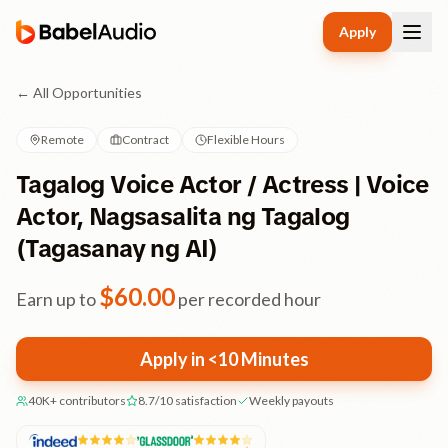
Apply
← All Opportunities
Remote
Contract
Flexible Hours
Tagalog Voice Actor / Actress | Voice
Actor, Nagsasalita ng Tagalog
(Tagasanay ng AI)
$
60.00
Earn up to
per recorded hour
Apply in <10 Minutes
40K+ contributors
8.7/10 satisfaction
Weekly payouts