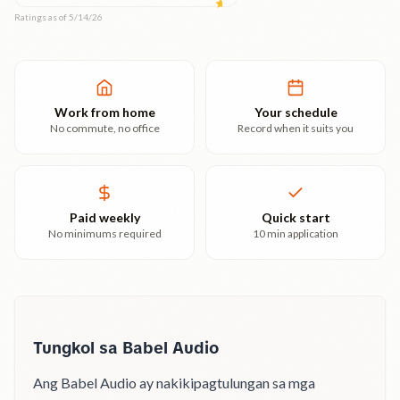
Ratings as of 5/14/26
Work from home
Your schedule
No commute, no office
Record when it suits you
Paid weekly
Quick start
No minimums required
10 min application
Tungkol sa Babel Audio
Ang Babel Audio ay nakikipagtulungan sa mga