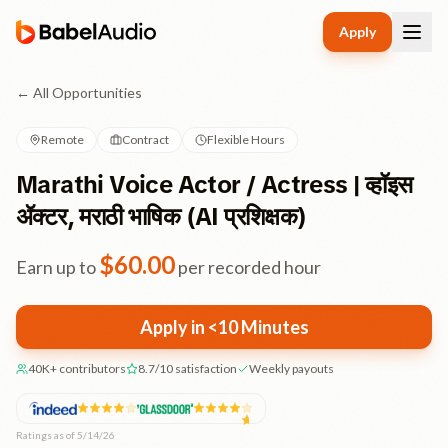
Apply
← All Opportunities
Remote
Contract
Flexible Hours
Marathi Voice Actor / Actress | व्हॉइस
ॲक्टर, मराठी भाषिक (AI प्रशिक्षक)
$
60.00
Earn up to
per recorded hour
Apply in <10 Minutes
40K+ contributors
8.7/10 satisfaction
Weekly payouts
Ratings as of 5/14/26