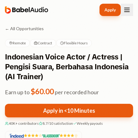
Apply
← All Opportunities
Remote
Contract
Flexible Hours
Indonesian Voice Actor / Actress |
Pengisi Suara, Berbahasa Indonesia
(AI Trainer)
$
60.00
Earn up to
per recorded hour
Apply in <10 Minutes
40K+ contributors
8.7/10 satisfaction
Weekly payouts