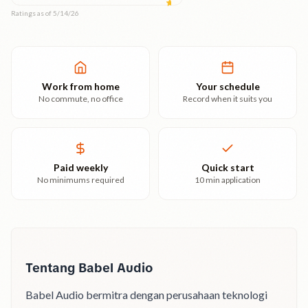
Ratings as of 5/14/26
Work from home
Your schedule
No commute, no office
Record when it suits you
Paid weekly
Quick start
No minimums required
10 min application
Tentang Babel Audio
Babel Audio bermitra dengan perusahaan teknologi